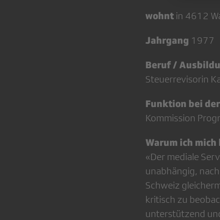
wohnt
in 4612 W
Jahrgang
1977
Beruf / Ausbild
Steuerrevisorin K
Funktion bei de
Kommission Prog
Warum ich mich 
«Der mediale Serv
unabhängig, nachha
Schweiz gleicher
kritisch zu beoba
unterstützend und 