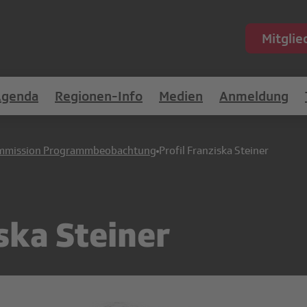
Mitgli
Agenda
Regionen-Info
Medien
Anmeldung
mmission Programmbeobachtung
Profil Franziska Steiner
ska Steiner