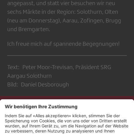
angepasst, und statt vier besuchen wir neu
sechs Märkte in der Region: Solothurn, Olten
(neu am Donnerstag), Aarau, Zofingen, Brugg
und Bremgarten.
Ich freue mich auf spannende Begegnungen!
Text: Peter Moor-Trevisan, ​​​​​​​Präsident SRG
Aargau Solothurn
Bild: Daniel Desborough
Kontakt
Impressum